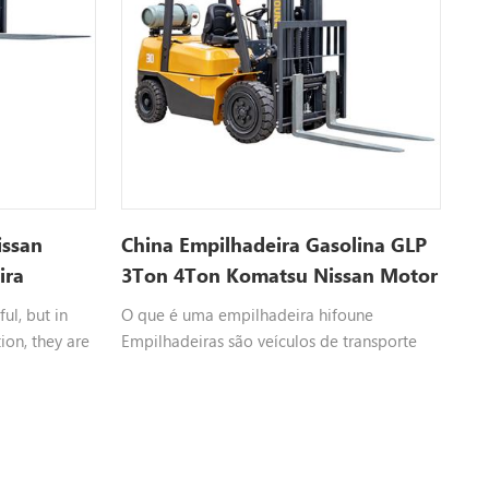
issan
China Empilhadeira Gasolina GLP
ira
3Ton 4Ton Komatsu Nissan Motor
Empilhadeira
ul, but in
O que é uma empilhadeira hifoune
ion, they are
Empilhadeiras são veículos de transporte
system.
industrial, que se referem a vários veículos
ferior in
de transporte com rodas que manuseiam,
atively
empilham e transportam mercadorias
gienic.
paletizadas em distâncias curtas.