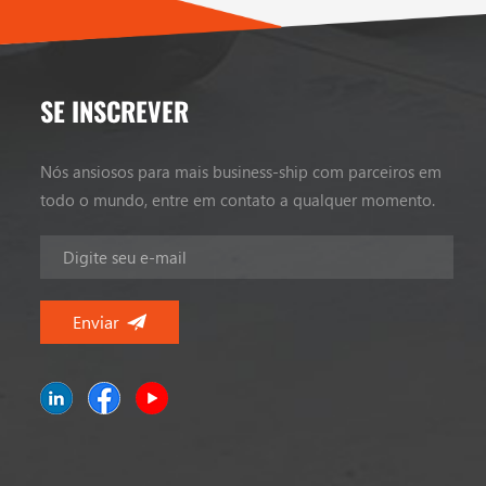
SE INSCREVER
Nós ansiosos para mais business-ship com parceiros em
todo o mundo, entre em contato a qualquer momento.