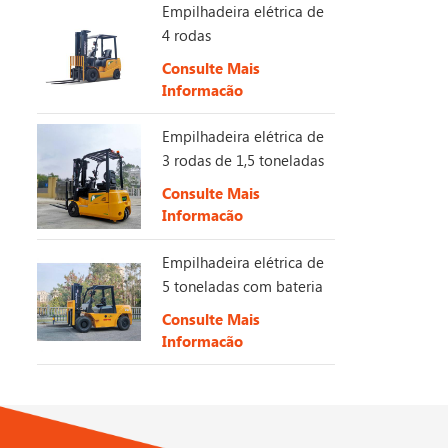
Mas quanta
Empilhadeira elétrica de
de combust
4 rodas
sobre as v
Consulte Mais
empilhadei
Informação
de combust
Empilhadeira elétrica de
3 rodas de 1,5 toneladas
Consulte Mais
Informação
Empilhadeira elétrica de
5 toneladas com bateria
de longa duração de
Consulte Mais
153V 230Ah.
Informação