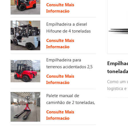
Estágio 5
Consulte Mais
Informação
Empilhadeira a diesel
Hifoune de 4 toneladas
com motor KUBOTA
Consulte Mais
Informação
Empilhadeira para
Empilhad
terrenos acidentados 2,5
tonelad
-3,5 toneladas 4X4
Consulte Mais
2WD/4WD Empilhadeira
Como um d
Informação
off-road
logística e
empilhadei
Palete manual de
desempenh
caminhão de 2 toneladas,
importante
3 toneladas e 5 toneladas
Consulte Mais
materiais 
Informação
vida. Equi