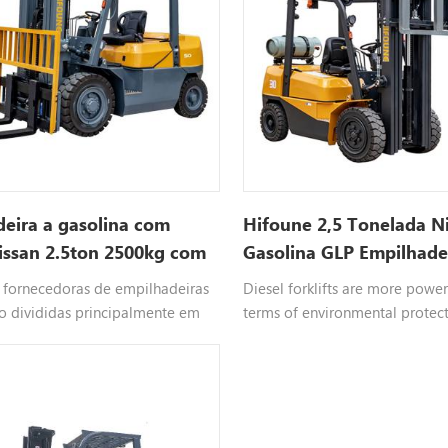
eira a gasolina com
Hifoune 2,5 Tonelada N
issan 2.5ton 2500kg com
Gasolina GLP Empilhade
e 3 estágios
Sistema Para Venda |
s fornecedoras de empilhadeiras
Diesel forklifts are more powerf
Empilhadeira Hifoune
o divididas principalmente em
terms of environmental protect
ras a diesel, empilhadeiras a gás
not as good as the forklift lpg 
Nissan e empilhadeiras a
Gasoline forklifts are slightly in
Além disso, também estamos
terms of power, but they are rel
ndo e projetando empilhadeiras
environmentally friendly and hy