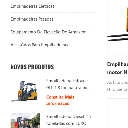
Empilhadeiras Elétricas
Empilhadeiras Pesadas
Equipamento De Elevação De Armazém
Acessórios Para Empilhadeiras
Empilhad
NOVOS PRODUTOS
motor N
mastro d
Empilhadeira Hifoune
As fábrica
GLP 1,8 ton para venda
Hifoune sã
empilhadei
Consulte Mais
com motor 
Informação
gasolina. 
Empilhadeira Diesel 2,5
desenvolve
toneladas com EURO
elétricas.