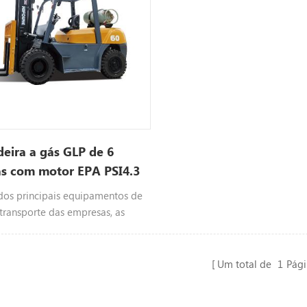
eira a gás GLP de 6
as com motor EPA PSI4.3
os principais equipamentos de
 transporte das empresas, as
ras de GLP de 6 ton estão
ando um papel cada vez mais
 nas ligações de transporte de
Um total de
1
Pági
do nosso trabalho e da nossa
pado com EURO Stage 5/EPA.