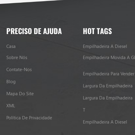
PRECISO DE AJUDA
HOT TAGS
Casa
Empilhadeira A Diesel
Sobre Nós
Empilhadeira Movida A G
Contate-Nos
Empilhadeira Para Vender
Blog
Largura Da Empilhadeira
Mapa Do Site
Largura Da Empilhadeira
XML
T
Política De Privacidade
Empilhadeira A Diesel