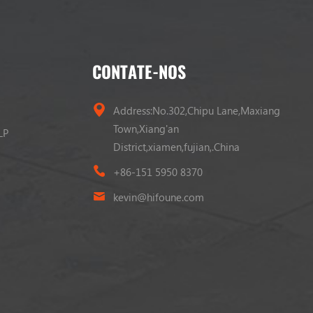
CONTATE-NOS
Address:No.302,Chipu Lane,Maxiang
Town,Xiang'an
LP
District,xiamen,fujian,.China
+86-151 5950 8370
kevin@hifoune.com