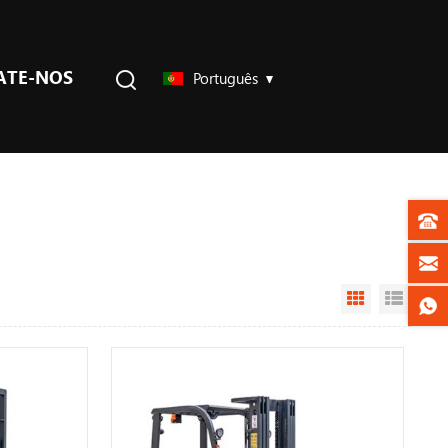
ATE-NOS
Português
Grid View
List V