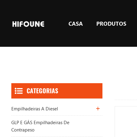
CASA
PRODUTOS
GLP e GÁS empilhadeiras de contrapeso
Equipamento de elevação de armazém
CATEGORIAS
Empilhadeiras A Diesel
GLP E GÁS Empilhadeiras De
Contrapeso