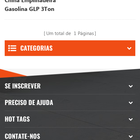
China Empilhadeira
Gasolina GLP 3Ton
4Ton Komatsu Nissan
Motor Empilhadeira
Um total de
1
Páginas
CATEGORIAS
SE INSCREVER
PRECISO DE AJUDA
HOT TAGS
CONTATE-NOS