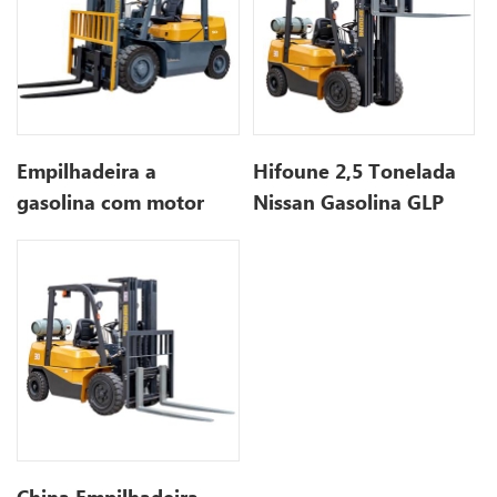
Empilhadeira a
Hifoune 2,5 Tonelada
gasolina com motor
Nissan Gasolina GLP
Nissan 2.5ton 2500kg
Empilhadeira Sistema
com mastro de 3
Para Venda |
estágios
Empilhadeira Hifoune