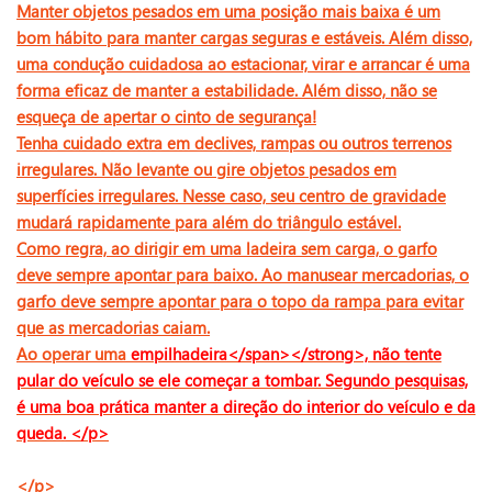
Manter objetos pesados ​​em uma posição mais baixa é um
bom hábito para manter cargas seguras e estáveis. Além disso,
uma condução cuidadosa ao estacionar, virar e arrancar é uma
forma eficaz de manter a estabilidade. Além disso, não se
esqueça de apertar o cinto de segurança!
Tenha cuidado extra em declives, rampas ou outros terrenos
irregulares. Não levante ou gire objetos pesados ​​em
superfícies irregulares. Nesse caso, seu centro de gravidade
mudará rapidamente para além do triângulo estável.
Como regra, ao dirigir em uma ladeira sem carga, o garfo
deve sempre apontar para baixo. Ao manusear mercadorias, o
garfo deve sempre apontar para o topo da rampa para evitar
que as mercadorias caiam.
Ao operar uma
empilhadeira</span></strong>, não tente
pular do veículo se ele começar a tombar. Segundo pesquisas,
é uma boa prática manter a direção do interior do veículo e da
queda. </p>
</p>