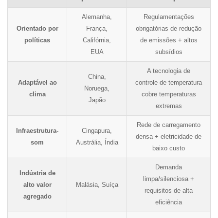
Alemanha,
Regulamentações
Orientado por
França,
obrigatórias de redução
políticas
Califórnia,
de emissões + altos
EUA
subsídios
A tecnologia de
China,
Adaptável ao
controle de temperatura
Noruega,
clima
cobre temperaturas
Japão
extremas
Rede de carregamento
Infraestrutura-
Cingapura,
densa + eletricidade de
som
Austrália, Índia
baixo custo
Demanda
Indústria de
limpa/silenciosa +
alto valor
Malásia, Suíça
requisitos de alta
agregado
eficiência