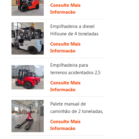
Estágio 5
Consulte Mais
Informação
Empilhadeira a diesel
Hifoune de 4 toneladas
com motor KUBOTA
Consulte Mais
Informação
Empilhadeira para
terrenos acidentados 2,5
-3,5 toneladas 4X4
Consulte Mais
2WD/4WD Empilhadeira
Informação
off-road
Palete manual de
caminhão de 2 toneladas,
3 toneladas e 5 toneladas
Consulte Mais
Informação