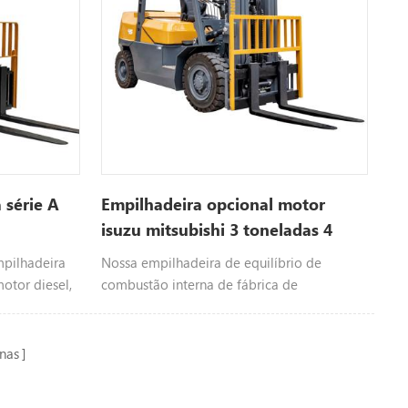
 série A
Empilhadeira opcional motor
isuzu mitsubishi 3 toneladas 4
toneladas empilhadeira diesel
mpilhadeira
Nossa empilhadeira de equilíbrio de
para venda
otor diesel,
combustão interna de fábrica de
hai Isuzu,
empilhadeira é geralmente dividida em:
m contato
empilhadeira de combustão interna
.
contrabalançada, empilhadeira de
nas
contêiner (empilhadeira de alcance),
empilhadeira lateral.