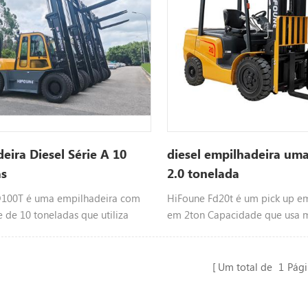
eira Diesel Série A 10
diesel empilhadeira uma
as
2.0 tonelada
D100T é uma empilhadeira com
HiFoune Fd20t é um pick up e
 de 10 toneladas que utiliza
em 2ton Capacidade que usa m
el, motor selecionável como
Choosable motor tal como xinc
zu, mitsubishi etc, cor
etc, cor customizável, entre e
ável, entre em contato conosco
conoscopara mais Informações
Um total de
1
Pági
informações.