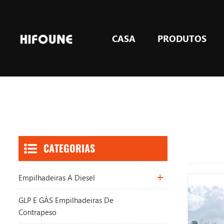
CASA
PRODUTOS
GLP e GÁS empilhadeiras de contrapeso
Equipamento de elevação de armazém
CATEGORIAS
Empilhadeiras A Diesel
GLP E GÁS Empilhadeiras De
Contrapeso