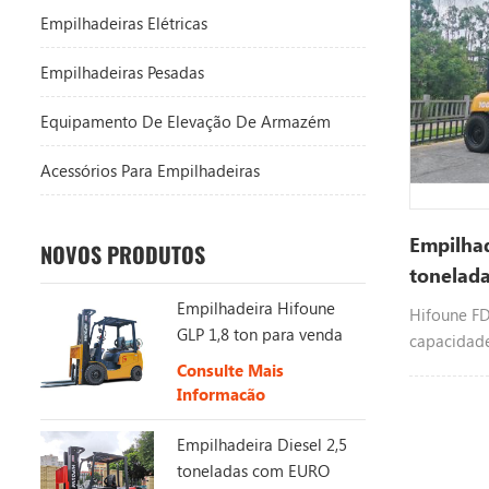
Empilhadeiras Elétricas
Empilhadeiras Pesadas
Equipamento De Elevação De Armazém
Acessórios Para Empilhadeiras
Empilhad
NOVOS PRODUTOS
tonelad
Empilhadeira Hifoune
Hifoune F
GLP 1,8 ton para venda
capacidade
motor dies
Consulte Mais
xinchai isu
Informação
personaliz
Empilhadeira Diesel 2,5
para mais 
toneladas com EURO