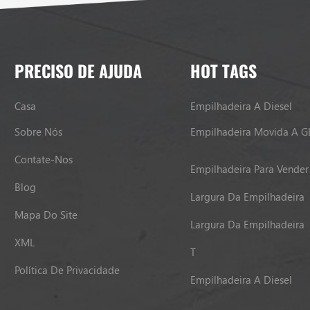
PRECISO DE AJUDA
HOT TAGS
Casa
Empilhadeira A Diesel
Sobre Nós
Empilhadeira Movida A G
Contate-Nos
Empilhadeira Para Vender
Blog
Largura Da Empilhadeira
Mapa Do Site
Largura Da Empilhadeira
XML
T
Política De Privacidade
Empilhadeira A Diesel