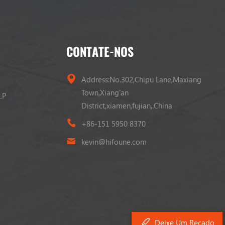
CONTATE-NOS
Address:No.302,Chipu Lane,Maxiang
Town,Xiang'an
LP
District,xiamen,fujian,.China
+86-151 5950 8370
kevin@hifoune.com
Deixe Um Recado