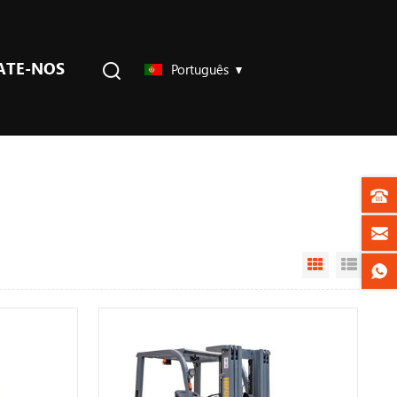
ATE-NOS
Português
Grid View
List V