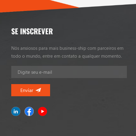
SE INSCREVER
Nós ansiosos para mais business-ship com parceiros em
todo o mundo, entre em contato a qualquer momento.