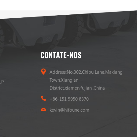
CONTATE-NOS
Address:No.302,Chipu Lane,Maxiang
Town,Xiang'an
LP
District,xiamen,fujian,.China
+86-151 5950 8370
kevin@hifoune.com