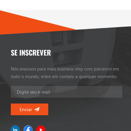
SE INSCREVER
Nós ansiosos para mais business-ship com parceiros em
todo o mundo, entre em contato a qualquer momento.