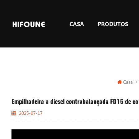
CASA
PRODUTOS
GLP e GÁS empilhadeiras de contrapeso
Equipamento de elevação de armazém
Casa
Empilhadeira a diesel contrabalançada FD15 de c
2025-07-17