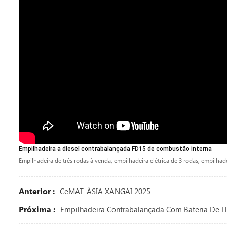
Empilhadeira a diesel contrabalançada FD15 de combustão interna
Empilhadeira de três rodas à venda, empilhadeira elétrica de 3 rodas, empilhad
Anterior :
CeMAT-ÁSIA XANGAI 2025
Próxima :
Empilhadeira Contrabalançada Com Bateria De Lí