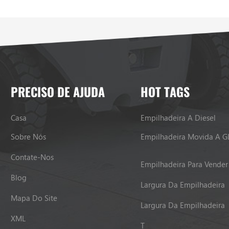
PRECISO DE AJUDA
HOT TAGS
Casa
Empilhadeira A Diesel
Sobre Nós
Empilhadeira Movida A G
Contate-Nos
Empilhadeira Para Vender
Blog
Largura Da Empilhadeira
Mapa Do Site
Largura Da Empilhadeira
XML
T