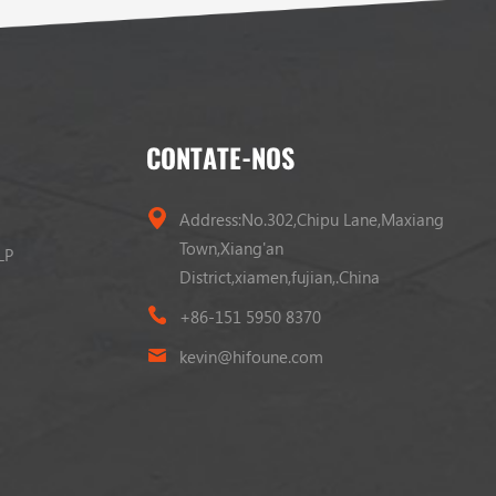
CONTATE-NOS
Address:No.302,Chipu Lane,Maxiang
Town,Xiang'an
LP
District,xiamen,fujian,.China
+86-151 5950 8370
kevin@hifoune.com