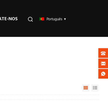
ATE-NOS
Português
Grid View
List V