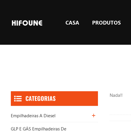
CASA
PRODUTOS
GLP e GÁS empilhadeiras de contrapeso
Equipamento de elevação de armazém
Nada!!
CATEGORIAS
Empilhadeiras A Diesel
GLP E GÁS Empilhadeiras De