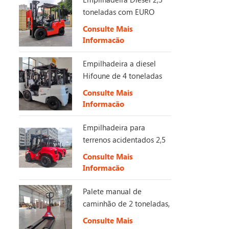
toneladas com EURO
Estágio 5
Consulte Mais
Informação
Empilhadeira a diesel
Hifoune de 4 toneladas
com motor KUBOTA
Consulte Mais
Informação
Empilhadeira para
terrenos acidentados 2,5
-3,5 toneladas 4X4
Consulte Mais
2WD/4WD Empilhadeira
Informação
off-road
Palete manual de
caminhão de 2 toneladas,
3 toneladas e 5 toneladas
Consulte Mais