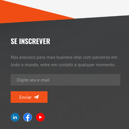
SE INSCREVER
Nós ansiosos para mais business-ship com parceiros em
todo o mundo, entre em contato a qualquer momento.