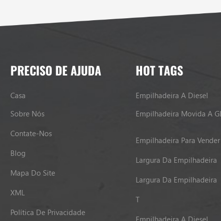
PRECISO DE AJUDA
HOT TAGS
Casa
Empilhadeira A Diesel
Sobre Nós
Empilhadeira Movida A G
Contate-Nos
Empilhadeira Para Vender
Blog
Largura Da Empilhadeira
Mapa Do Site
Largura Da Empilhadeira
XML
T
Política De Privacidade
Empilhadeira A Diesel