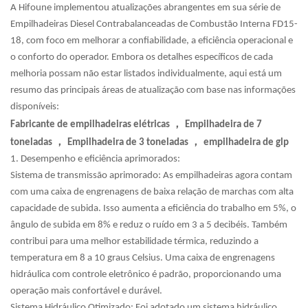
A Hifoune implementou atualizações abrangentes em sua série de
Empilhadeiras Diesel Contrabalanceadas de Combustão Interna FD15-
18, com foco em melhorar a confiabilidade, a eficiência operacional e
o conforto do operador. Embora os detalhes específicos de cada
melhoria possam não estar listados individualmente, aqui está um
resumo das principais áreas de atualização com base nas informações
disponíveis:
，
Fabricante de empilhadeiras elétricas
Empilhadeira de 7
，
，
toneladas
Empilhadeira de 3 toneladas
empilhadeira de glp
1. Desempenho e eficiência aprimorados:
Sistema de transmissão aprimorado: As empilhadeiras agora contam
com uma caixa de engrenagens de baixa relação de marchas com alta
capacidade de subida. Isso aumenta a eficiência do trabalho em 5%, o
ângulo de subida em 8% e reduz o ruído em 3 a 5 decibéis. Também
contribui para uma melhor estabilidade térmica, reduzindo a
temperatura em 8 a 10 graus Celsius. Uma caixa de engrenagens
hidráulica com controle eletrônico é padrão, proporcionando uma
operação mais confortável e durável.
Sistema Hidráulico Otimizado: Foi adotado um sistema hidráulico