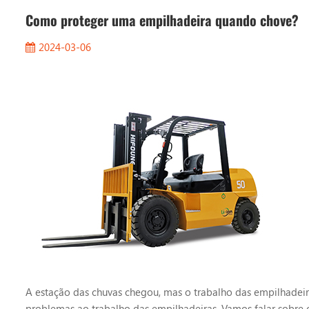
Como proteger uma empilhadeira quando chove?
2024-03-06
A estação das chuvas chegou, mas o trabalho das empilhadei
problemas ao trabalho das empilhadeiras. Vamos falar sobre