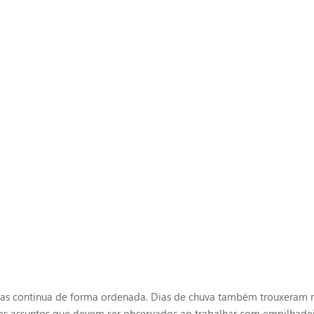
ras continua de forma ordenada. Dias de chuva também trouxeram 
 os assuntos que devem ser observados ao trabalhar com empilhade