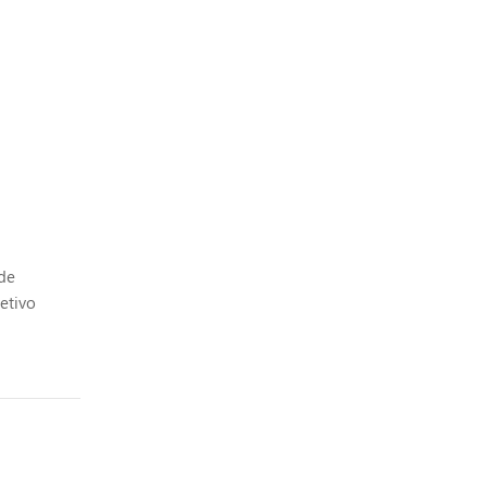
 de
etivo
ecíficas