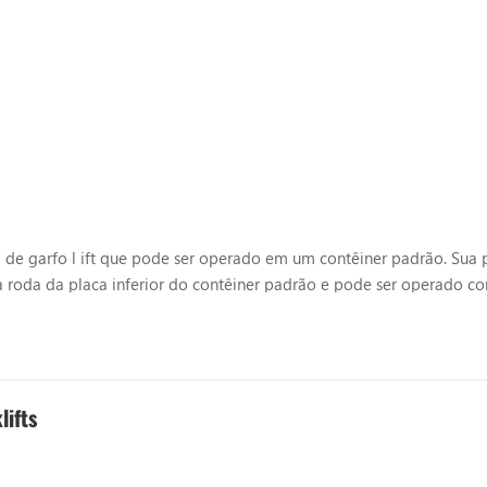
de garfo l ift que pode ser operado em um contêiner padrão. Sua 
 roda da placa inferior do contêiner padrão e pode ser operado c
ção em terminais de porta e outros locais. A primeira operação de 
lifts