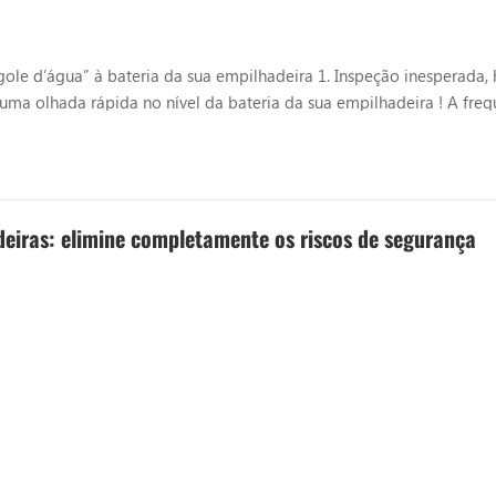
le d’água” à bateria da sua empilhadeira 1. Inspeção inesperada,
ma olhada rápida no nível da bateria da sua empilhadeira ! A freq
mente da frequência de uso da bateria, do ambiente de armazenam
deiras: elimine completamente os riscos de segurança