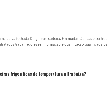
 curva fechada Dirigir sem carteira: Em muitas fábricas e centros 
ntratados trabalhadores sem formação e qualificação qualificada p
hecimentos e habilidades básicas na operação de empilhadeiras, res
eiras frigoríficas de temperatura ultrabaixa?