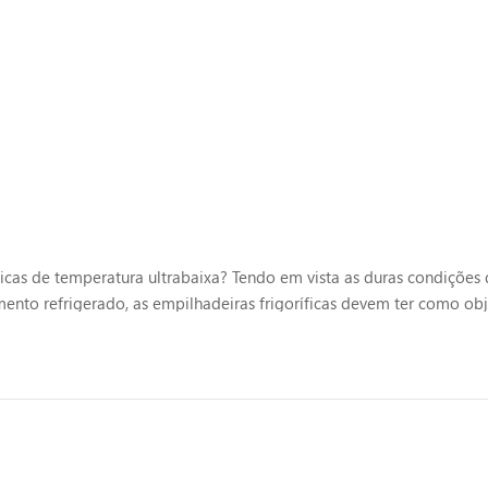
íficas de temperatura ultrabaixa? Tendo em vista as duras condições
nto refrigerado, as empilhadeiras frigoríficas devem ter como obj
ra garantir o funcionamento normal da empilhadeira. As medidas esp