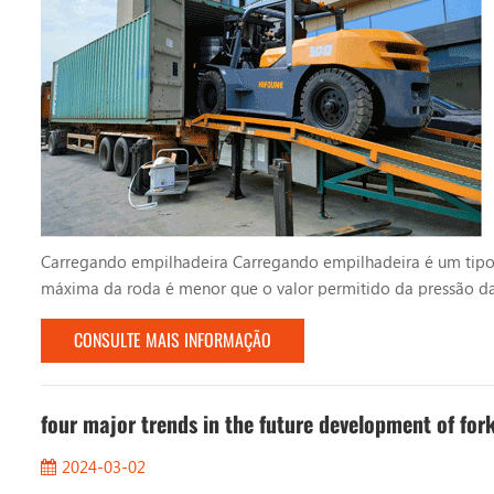
Carregando empilhadeira Carregando empilhadeira é um tipo 
máxima da roda é menor que o valor permitido da pressão da
segurança dentro do recipiente, o que é adequado para opera
CONSULTE MAIS INFORMAÇÃO
da China f...
four major trends in the future development of fork
2024-03-02