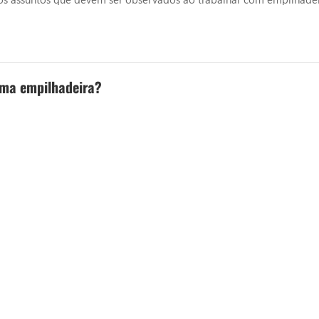
r em dias de chuva, deve-se prestar atenção às condições da superf
 uma empilhadeira?