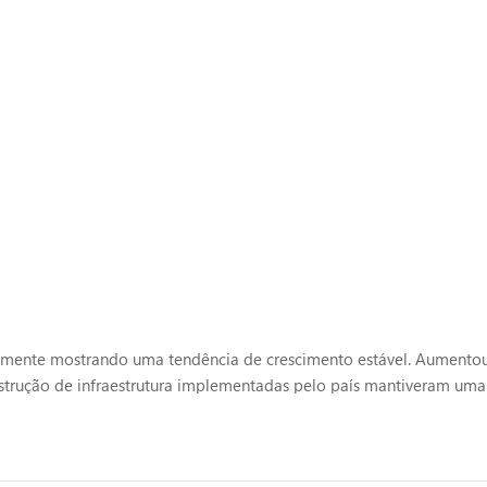
lmente mostrando uma tendência de crescimento estável. Aumento
onstrução de infraestrutura implementadas pelo país mantiveram uma 
celerar seu crescimento. Hoje, Ryan apresentará a você as quatro p