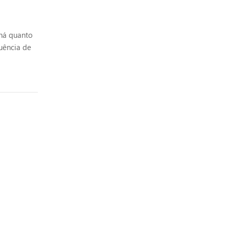
 há quanto
uência de
ento, da