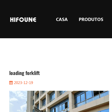
CASA
PRODUTOS
GLP e GÁS empilhadeiras de contrapeso
Equipamento de elevação de armazém
loading forklift
2023-12-19