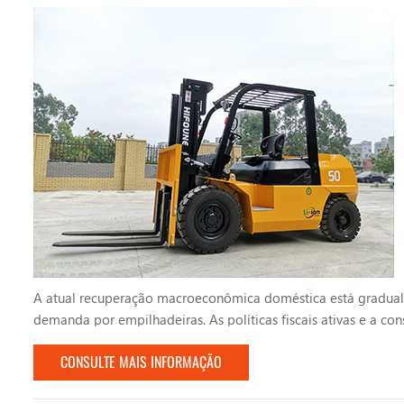
A atual recuperação macroeconômica doméstica está gradua
demanda por empilhadeiras. As políticas fiscais ativas e a c
de crescimento, impulsionando a indústria da empilhadeira a a
CONSULTE MAIS INFORMAÇÃO
tend...